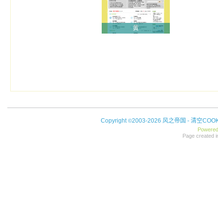
黄
Copyright
2003-2026 风之帝国 -
清空COOK
©
Powere
Page created i