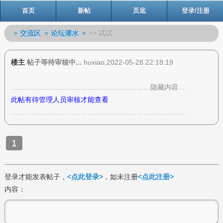
首页
新帖
页底
登录/注册
交流区
论坛灌水
>> 试试
楼主
帖子等待审核中...
huxiao,2022-05-28 22:18:19
……………………………………………………隐藏内容…
此帖有待管理人员审核才能查看
…………………………………………………………………
1
登录才能发表帖子，
<点此登录>
，如未注册
<点此注册>
内容：