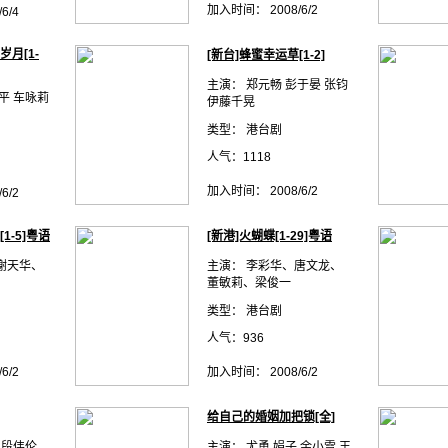
加入时间： 2008/6/2
6/4
岁月[1-
[新台]蜂蜜幸运草[1-2]
主演： 郑元畅 彭于晏 张钧
平 车咏莉
伊藤千晃
类型： 港台剧
人气：1118
加入时间： 2008/6/2
6/2
1-5]粤语
[新港]火蝴蝶[1-29]粤语
谢天华、
主演： 李彩华、唐文龙、
董敏莉、梁俊一
类型： 港台剧
人气：936
6/2
加入时间： 2008/6/2
给自己的婚姻加把锁[全]
 段伟伦
主演： 尤勇 娟子 余小雪 王