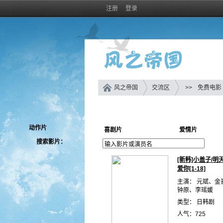
注册
登录
风之帝国
交流区
>>
免费电影
动作片
喜剧片
爱情片
搜索影片：
[新韩]小盖子/明
爱你[1-18]
主演： 元斌、金
钟原、李瑶媛
类型： 日韩剧
人气：725