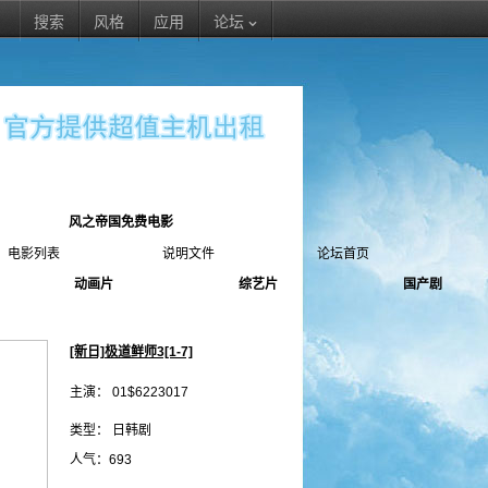
搜索
风格
应用
论坛
风之帝国免费电影
电影列表
说明文件
论坛首页
动画片
综艺片
国产剧
[新日]极道鲜师3[1-7]
主演： 01$6223017
类型： 日韩剧
人气：693