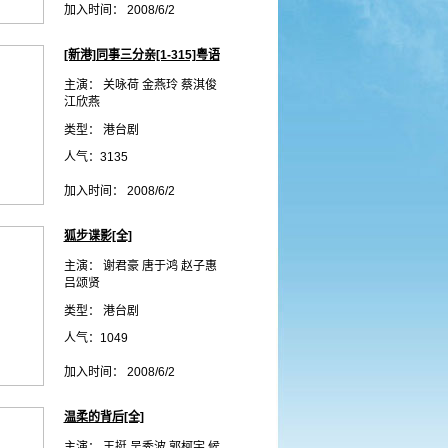
加入时间： 2008/6/2
[新港]同事三分亲[1-315]粤语
主演： 关咏荷 金燕玲 蔡淇俊
江欣燕
类型： 港台剧
人气：3135
加入时间： 2008/6/2
狐步谍影[全]
主演： 谢君豪 唐于鸿 赵子惠
吕颂贤
类型： 港台剧
人气：1049
加入时间： 2008/6/2
温柔的背后[全]
主演： 王挺 吴秀波 郭柯宇 候