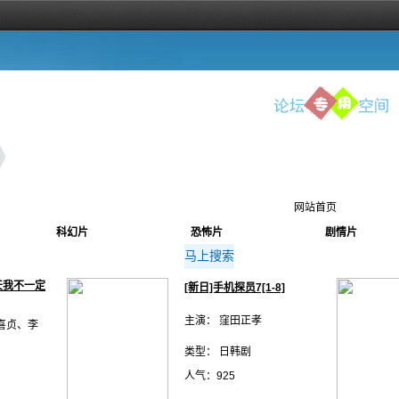
网站首页
科幻片
恐怖片
剧情片
天我不一定
[新日]手机探员7[1-8]
主演： 窪田正孝
喜贞、李
类型： 日韩剧
人气：925