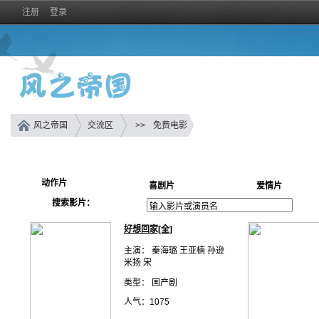
注册
登录
风之帝国
交流区
>>
免费电影
动作片
喜剧片
爱情片
搜索影片：
好想回家[全]
主演： 秦海璐 王亚楠 孙逊
米扬 宋
类型： 国产剧
人气：1075