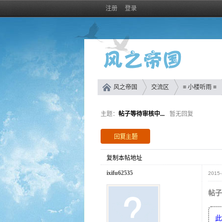
注册
登录
风之帝国
交流区
≡ 小楼听雨 ≡
主题：
帖子等待审核中...
暂无回复
复制本帖地址
ixifu62535
2015-
帖子
此