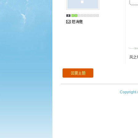
风之
Copyright