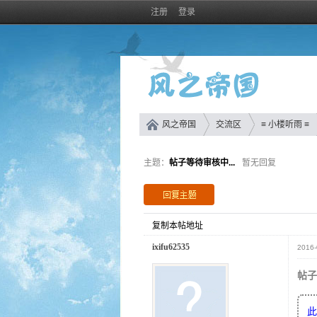
注册
登录
风之帝国
交流区
≡ 小楼听雨 ≡
主题：
帖子等待审核中...
暂无回复
复制本帖地址
ixifu62535
2016-
帖子
此